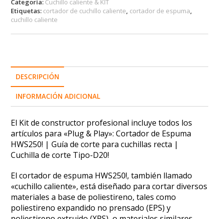
Categoría:
Сuchillo caliente & KIT
r
Etiquetas:
cortador de cuchillo caliente
,
cortador de espuma
,
n
cuchillo caliente
a
t
i
v
e
:
DESCRIPCIÓN
INFORMACIÓN ADICIONAL
El Kit de constructor profesional incluye todos los
artículos para «Plug & Play»: Cortador de Espuma
HWS250! | Guía de corte para cuchillas recta |
Cuchilla de corte Tipo-D20!
El cortador de espuma HWS250!, también llamado
«cuchillo caliente», está diseñado para cortar diversos
materiales a base de poliestireno, tales como
poliestireno expandido no prensado (EPS) y
poliestireno extruido (XPS), o materiales similares.