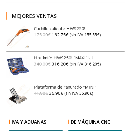
MEJORES VENTAS
Cuchillo caliente HWS250!
175.00
€
162.75
€
(sin IVA
155.55
€
)
Hot knife HWS250! "MAXI" kit
340.00
€
316.20
€
(sin IVA
316.20
€
)
Plataforma de ranurado "MINI"
41.00
€
36.90
€
(sin IVA
36.90
€
)
IVA Y ADUANAS
DE MÁQUINA CNC