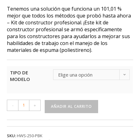
Tenemos una solución que funciona un 101,01 %
mejor que todos los métodos que probó hasta ahora
– Kit de constructor profesional. ¡Este kit de
constructor profesional se armó específicamente
para los constructores para ayudarlos a mejorar sus
habilidades de trabajo con el manejo de los
materiales de espuma (poliestireno).
TIPO DE
Elige una opción
MODELO
-
+
AÑADIR AL CARRITO
A
l
t
SKU:
HWS-250-PBK
e