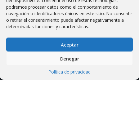
del dispositivo. Al consentir el uso de estas tecnologías,
Términos y condiciones
podremos procesar datos como el comportamiento de
navegación o identificadores únicos en este sitio. No consentir
Envío y Entrega
o retirar el consentimiento puede afectar negativamente a
Impuesto sobre el Valor Agregado
determinadas funciones y características.
Compra de productos
Aceptar
Reintegro y devolución
Política de privacidad
Denegar
Política de privacidad
HOTWIRE SYSTEMS
Máquina CNC de corte de espuma
Cortador de espuma
Productos con descuento
Sobre nosotros